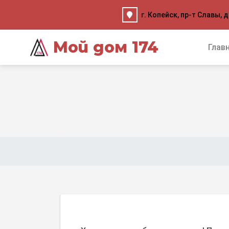
г. Копейск, пр-т Славы, д
Мой дом 174
Глав