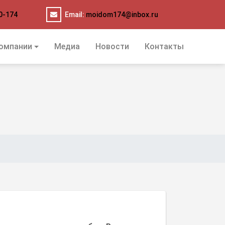
0-174
Email:
moidom174@inbox.ru
омпании
Медиа
Новости
Контакты