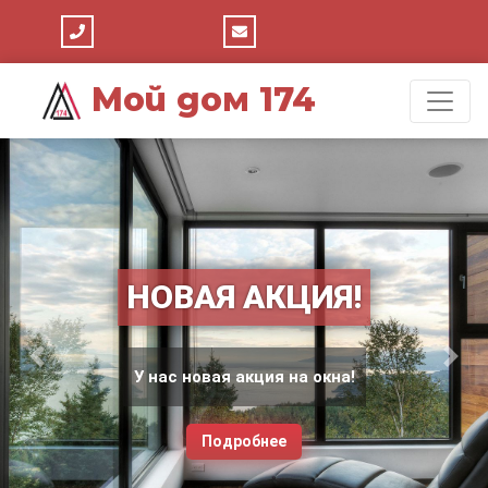
Мой дом 174
НОВАЯ АКЦИЯ!
Previous
Next
У нас новая акция на окна!
Если процесс остекления оконного проема или
балкона выполнен правильно, то зимой в
Подробнее
помещении сохраняется тепло и обеспечивается
надежная ...