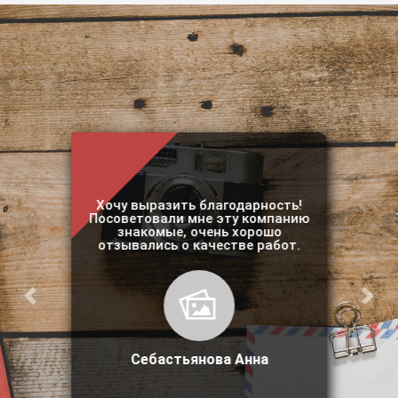
Хочу выразить благодарность!
Посоветовали мне эту компанию
знакомые, очень хорошо
отзывались о качестве работ.
Предыдущий
Сле
Себастьянова Анна